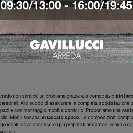
VEDI DI PIÙ
VEDI DI PIÙ
in lac
arredo non sarà più un problema grazie alle composizioni
 personali. Allo scopo di assicurare la completa soddisfazione pe
spazi e con montaggio mobili a domicilio. Proponiamo una vasta
in laccato opaco
eplici Mobili sospesi
. Le composizioni completa
uogo ideale dove conoscere i più preparati arredatori, venire a c
esigenze.