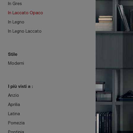
In Gres
In Laccato Opaco
In Legno
In Legno Laccato
CON
SOS
Stile
Moderni
I più visti a :
Anzio
Aprilia
SIDE
Latina
SOS
Pomezia
Pontinia