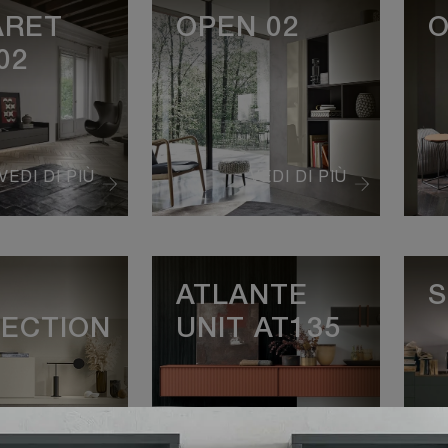
ARET
OPEN 02
O
02
VEDI DI PIÙ
VEDI DI PIÙ
ATLANTE
S
ECTION
UNIT AT135
VEDI DI PIÙ
VEDI DI PIÙ