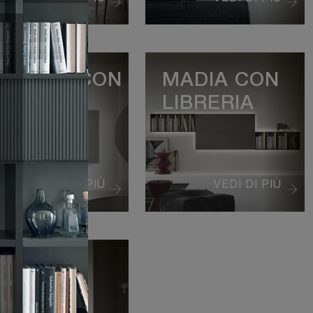
ENSILE CON
MADIA CON
ETRINA
LIBRERIA
VEDI DI PIÙ
VEDI DI PIÙ
OMINO
LINO