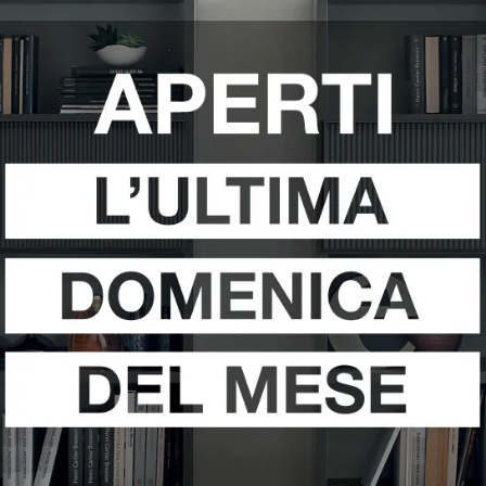
TENITORE
WALLOVER
P
PESO
LACCATO
V
VEDI DI PIÙ
VEDI DI PIÙ
LAMPO OPEN
D
PESO
C