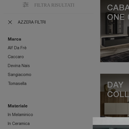
FILTRA RISULTATI
CAB
ONE 
AZZERA FILTRI
Marca
Alf Da Frè
Caccaro
Devina Nais
Sangiacomo
Tomasella
DAY
COLL
Materiale
In Melaminico
In Ceramica