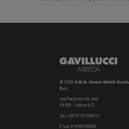
C.M.G. Centro Mobili Gavill
® 2026
S.r.l.
Via Piave Km 68, 400
04100 - Latina (LT)
Tel.
+39 0773-696211
P. Iva: 01946190590