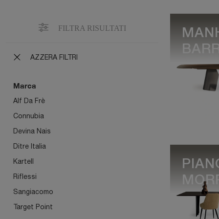
FILTRA RISULTATI
MAN
BARR
AZZERA FILTRI
Marca
Alf Da Frè
Connubia
Devina Nais
Ditre Italia
Kartell
PIAN
Riflessi
MOR
Sangiacomo
Target Point