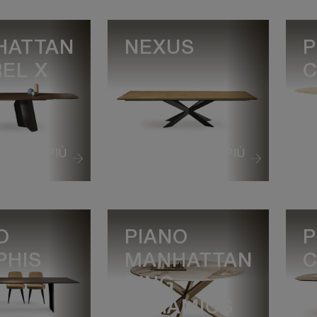
HATTAN
NEXUS
P
EL X
C
VEDI DI PIÙ
VEDI DI PIÙ
O
PIANO
P
PHIS
MANHATTAN
C
RING
CERAMICS