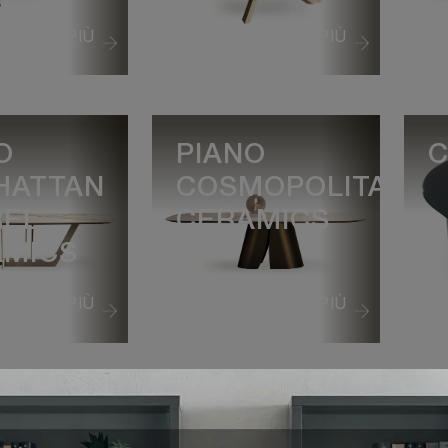
VEDI DI PIÙ
VEDI DI PIÙ
O
PIANO
HATTAN
COSMOPOLITAN
REL
CERAMICS
AMICS
VEDI DI PIÙ
VEDI DI PIÙ
ADE
COSMOS
O