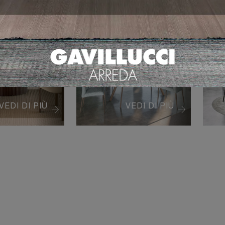
A
PARADISE
P
CERAMICA
R
T
VEDI DI PIÙ
VEDI DI PIÙ