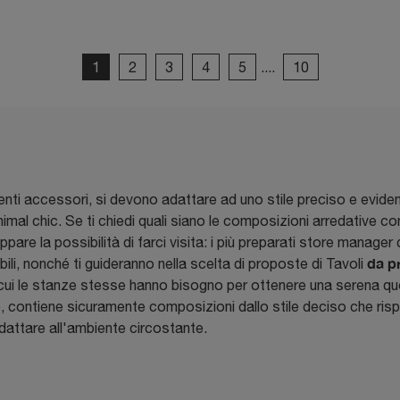
1
2
3
4
5
....
10
lementi accessori, si devono adattare ad uno stile preciso e evid
al chic. Se ti chiedi quali siano le composizioni arredative con T
pare la possibilità di farci visita: i più preparati store manage
da p
li, nonché ti guideranno nella scelta di proposte di Tavoli
 cui le stanze stesse hanno bisogno per ottenere una serena quoti
contiene sicuramente composizioni dallo stile deciso che rispe
dattare all'ambiente circostante.