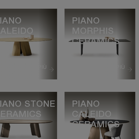
IANO
PIANO
ALEIDO
MORPHIS
CERAMICS
VEDI DI PIÙ
VEDI DI PIÙ
IANO STONE
PIANO
ERAMICS
CALEIDO
CERAMICS