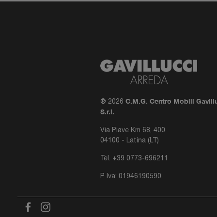
C.M.G. Centro Mobili Gavill
® 2026
S.r.l.
Via Piave Km 68, 400
04100 - Latina (LT)
Tel.
+39 0773-696211
P. Iva: 01946190590