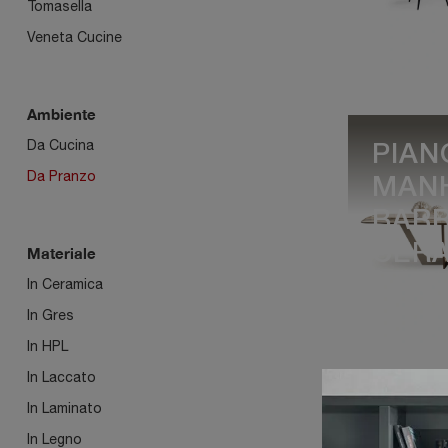
Tomasella
Veneta Cucine
Ambiente
Da Cucina
PIAN
Da Pranzo
MAN
BAR
CER
Materiale
In Ceramica
In Gres
In HPL
In Laccato
In Laminato
ARC
In Legno