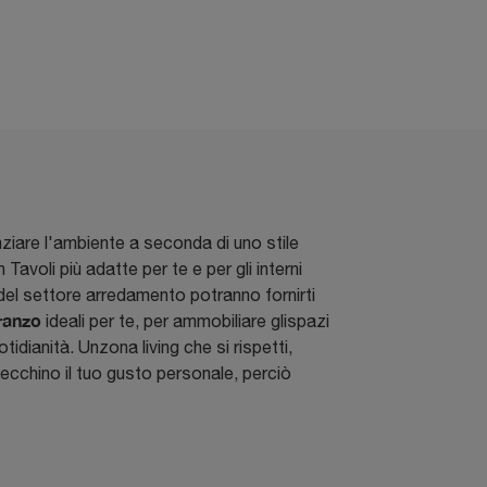
enziare l'ambiente a seconda di uno stile
avoli più adatte per te e per gli interni
r del settore arredamento potranno fornirti
ranzo
ideali per te, per ammobiliare glispazi
dianità. Unzona living che si rispetti,
cchino il tuo gusto personale, perciò