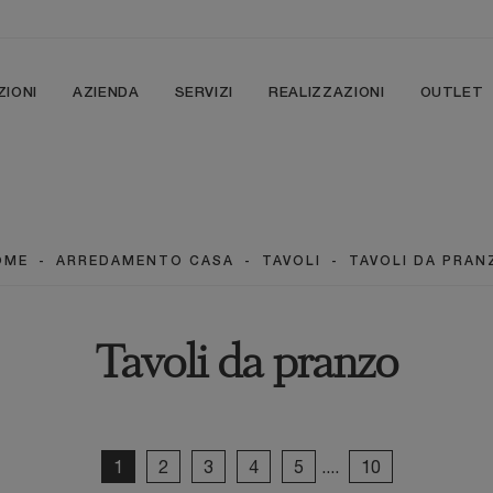
ZIONI
AZIENDA
SERVIZI
REALIZZAZIONI
OUTLET
OME
-
ARREDAMENTO CASA
-
TAVOLI
-
TAVOLI DA PRAN
Tavoli da pranzo
1
2
3
4
5
....
10