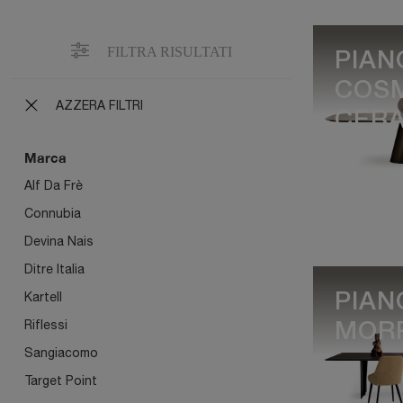
FILTRA RISULTATI
PIAN
COS
AZZERA FILTRI
CER
Marca
Alf Da Frè
Connubia
Devina Nais
Ditre Italia
Kartell
PIAN
Riflessi
MOR
Sangiacomo
Target Point