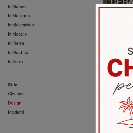
CER
In Marmo
In Materico
In Melaminico
In Metallo
In Pietra
In Plastica
In Vetro
ESSE
Stile
Classici
Design
Moderni