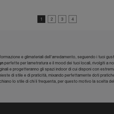
1
2
3
4
ormazione e glimateriali dell'arredamento, seguendo i tuoi gusti
gn
perfette per lametratura e il mood dei tuoi locali, rivolgiti a no
riginali e progetteranno gli spazi indoor di cui disponi con estre
chieste di stile e di praticità, mixando perfettamente doti pratiche e
ano lo stile di chi li frequenta, per questo motivo la scelta de