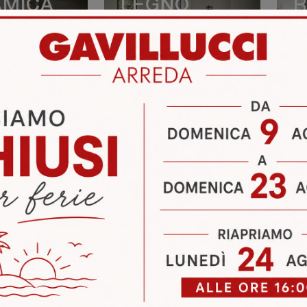
AMICA
LEGNO
R
CERAMICA
T
VEDI DI PIÙ
VEDI DI PIÙ
FUSELLO
F
VEDI DI PIÙ
VEDI DI PIÙ