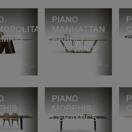
O
PIANO
P
MOPOLITAN
MANHATTAN
C
AMICS
BARREL
C
CERAMICS
VEDI DI PIÙ
VEDI DI PIÙ
O
PIANO
P
PHIS
MORPHIS
C
CERAMICS