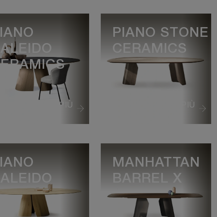
IANO
PIANO STONE
ALEIDO
CERAMICS
ERAMICS
VEDI DI PIÙ
VEDI DI PIÙ
IANO
MANHATTAN
ALEIDO
BARREL X