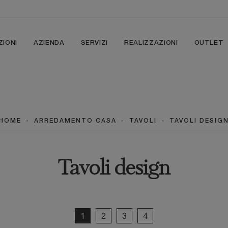
ZIONI
AZIENDA
SERVIZI
REALIZZAZIONI
OUTLET
HOME
-
ARREDAMENTO CASA
-
TAVOLI
-
TAVOLI DESIG
Tavoli design
1
2
3
4