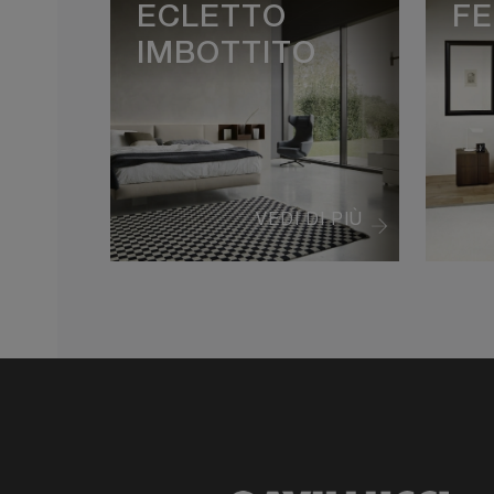
ECLETTO
FE
IMBOTTITO
VEDI DI PIÙ