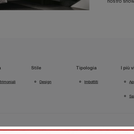
nostro show
a
Stile
Tipologia
I più v
rimoniali
Design
Imbottiti
Apr
Sa