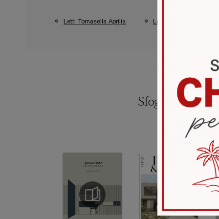
Letti Tomasella Aprilia
Letti Tomasella Pomez
Sfoglia i catalogh