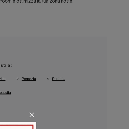
room e ottimizza la tua zona notte.
isti a :
ilia
Pomezia
Pontinia
baudia