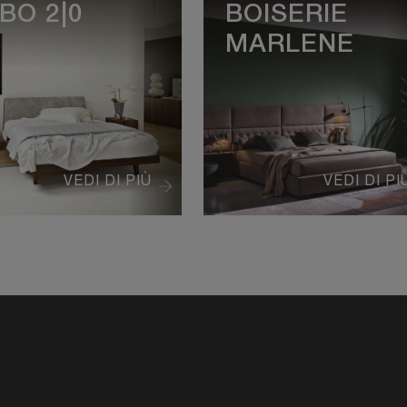
BO 2|0
BOISERIE
MARLENE
VEDI DI PIÙ
VEDI DI PI