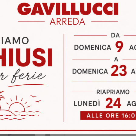
ia
Letti Tomasella Pontinia
Letti Tomasella Sabaudia
i
Richiedi 