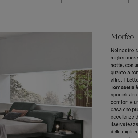
Morfeo
Nel nostro si
migliori mar
notte, con u
quanto a ton
Lett
altro. Il
Tomasella
è
specialista 
comfort e un
casa che più 
eccellenza de
riservatezza.
delle miglio