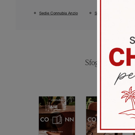
Sedie Connubia Anzio
Sedie Connubia Pomez
Sfoglia i catalogh