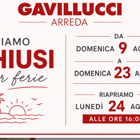
ia
Sedie Connubia Pontinia
Sedie Connubia Terracina
i
Richiedi 