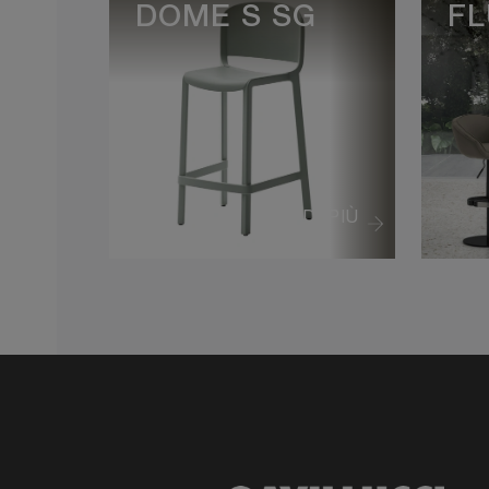
DOME S SG
FL
VEDI DI PIÙ