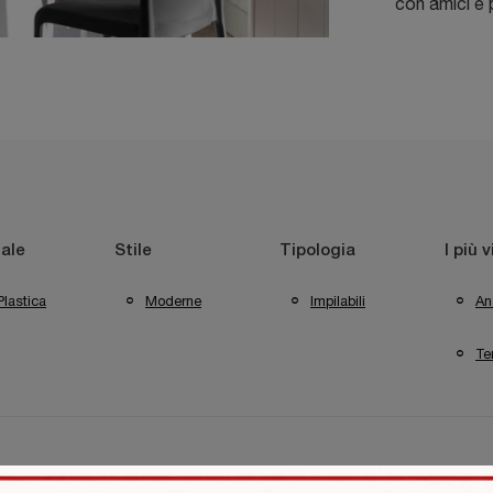
con amici e 
ale
Stile
Tipologia
I più v
Plastica
Moderne
Impilabili
An
Te