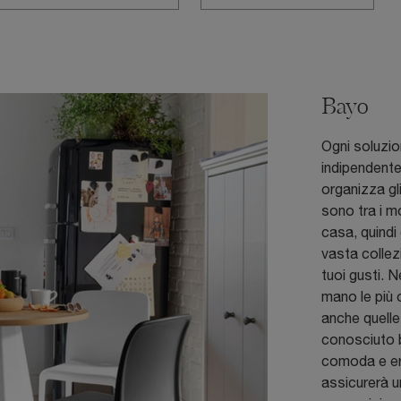
Bayo
Ogni soluzio
indipendente
organizza gl
sono tra i mo
casa, quind
vasta collez
tuoi gusti. 
mano le più 
anche quelle
conosciuto 
comoda e erg
assicurerà un