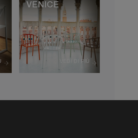
VENICE
Ù
VEDI DI PIÙ