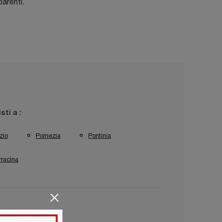
parenti.
isti a :
zio
Pomezia
Pontinia
rracina