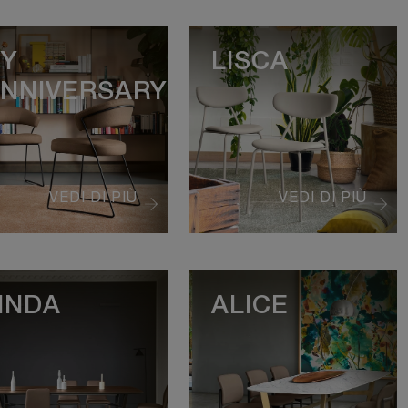
Y
LISCA
NNIVERSARY
VEDI DI PIÙ
VEDI DI PIÙ
INDA
ALICE