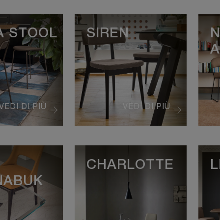
A STOOL
SIREN
N
A
VEDI DI PIÙ
VEDI DI PIÙ
CHARLOTTE
L
NABUK