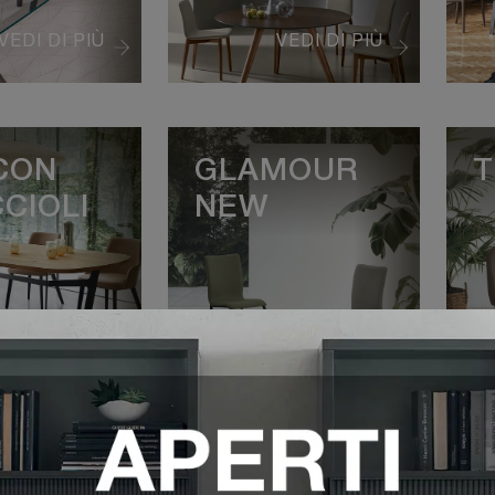
VEDI DI PIÙ
VEDI DI PIÙ
CON
GLAMOUR
T
CIOLI
NEW
VEDI DI PIÙ
VEDI DI PIÙ
 SG
CANDY
F