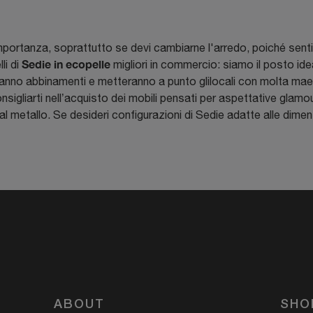
importanza, soprattutto se devi cambiarne l'arredo, poiché sentirt
Sedie
in ecopelle
li di
migliori in commercio: siamo il posto idea
streranno abbinamenti e metteranno a punto glilocali con molta mae
nsigliarti nell’acquisto dei mobili pensati per aspettative glamo
l metallo. Se desideri configurazioni di Sedie adatte alle dimensi
ABOUT
SHO