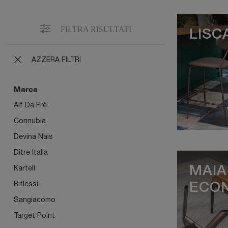
FILTRA RISULTATI
LISC
AZZERA FILTRI
Marca
Alf Da Frè
Connubia
Devina Nais
Ditre Italia
Kartell
MAIA
Riflessi
ECO
Sangiacomo
Target Point