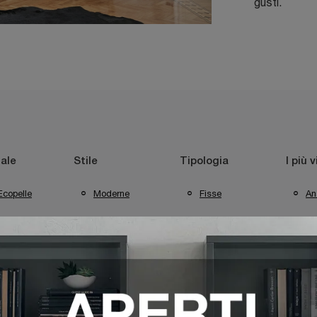
gusti.
ale
Stile
Tipologia
I più v
Ecopelle
Moderne
Fisse
An
Sa