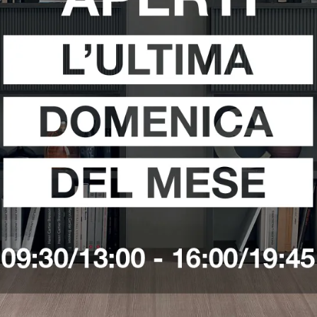
prilia
Sedie Sangiacomo Pontinia
Sedie Sangiacomo Saba
i
Richiedi 