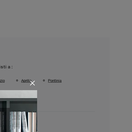
isti a :
zio
Aprilia
Pontinia
baudia