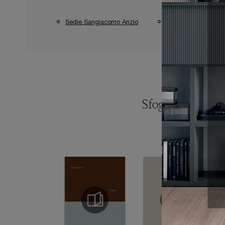
Sedie Sangiacomo Anzio
Sedie Sangiacomo A
Sfoglia i catalogh