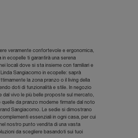
sere veramente confortevole e ergonomica,
 in ecopelle ti garantirà una serena
nei locali dove si sta insieme con familiari e
 Linda Sangiacomo in ecopelle: saprà
ttimamente la zona pranzo o il living della
ndo doti di funzionalità e stile. In negozio
e dal vivo le più belle proposte sul mercato,
e quelle da pranzo moderne firmate dal noto
brand Sangiacomo. Le sedie si dimostrano
e complementi essenziali in ogni casa, per cui
el nostro punto vendita di una vasta
uzioni da scegliere basandoti sui tuoi