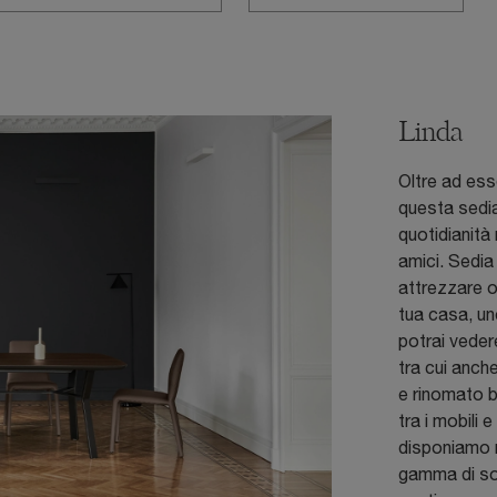
Linda
Oltre ad es
questa sedia
quotidianità 
amici. Sedia
attrezzare o
tua casa, une
potrai veder
tra cui anch
e rinomato 
tra i mobili 
disponiamo n
gamma di sol