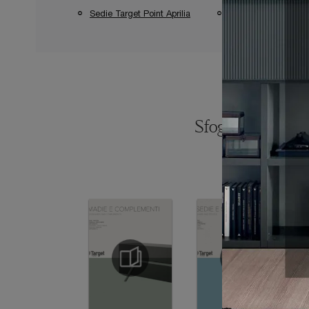
Sedie Target Point Aprilia
Sedie Target Point 
Sfoglia i catalogh