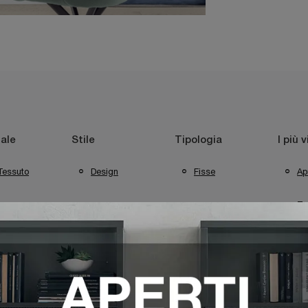
ale
Stile
Tipologia
I più v
Tessuto
Design
Fisse
Apr
Te