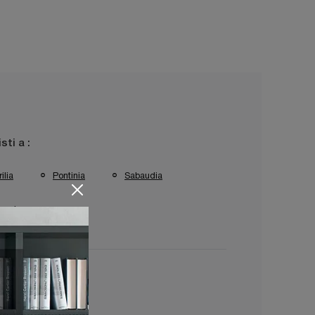
isti a :
ilia
Pontinia
Sabaudia
rracina