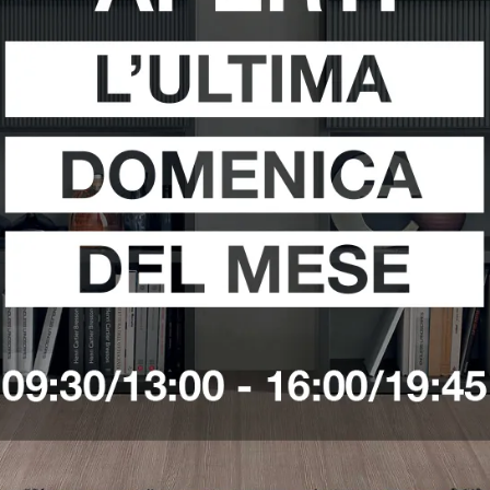
Pontinia
Sedie Target Point Sabaudia
Sedie Target Point Ter
i
Richiedi 