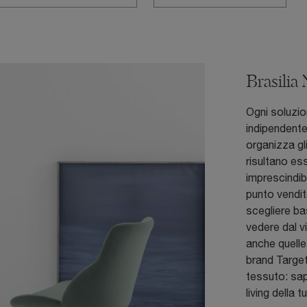
Brasilia
Ogni soluzio
indipendente
organizza gl
risultano es
imprescindib
punto vendit
scegliere ba
vedere dal v
anche quelle
brand Target
tessuto: sap
living della 