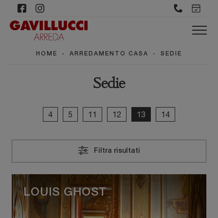
HOME
-
ARREDAMENTO CASA
-
SEDIE
Sedie
4
5
11
12
13
14
Filtra risultati
LOUIS GHOST