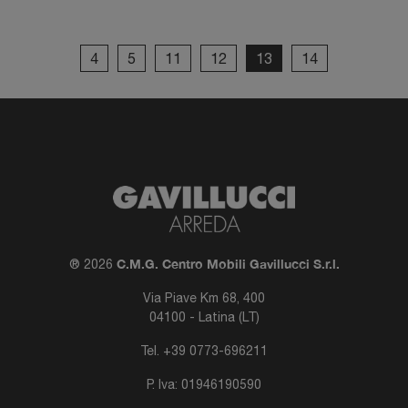
4
5
11
12
13
14
C.M.G. Centro Mobili Gavillucci S.r.l.
® 2026
Via Piave Km 68, 400
04100 - Latina (LT)
Tel.
+39 0773-696211
P. Iva: 01946190590