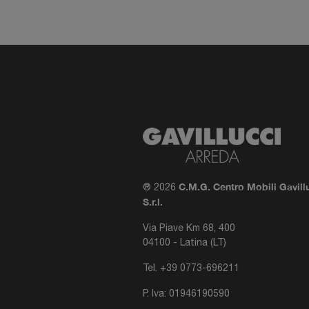
C.M.G. Centro Mobili Gavill
® 2026
S.r.l.
Via Piave Km 68, 400
04100 - Latina (LT)
Tel.
+39 0773-696211
P. Iva: 01946190590