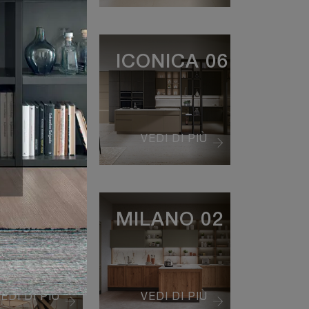
ART-
ICONICA 06
ME
ESA 06
EDI DI PIÙ
VEDI DI PIÙ
E J 01
MILANO 02
EDI DI PIÙ
VEDI DI PIÙ