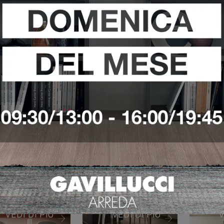
TART-
START-
ST
IME J 03
TIME J 05
TI
PR
VEDI DI PIÙ
VEDI DI PIÙ
V
RMONIA
RI-FLEX 01
LIK
1
VEDI DI PIÙ
VEDI DI PIÙ
V