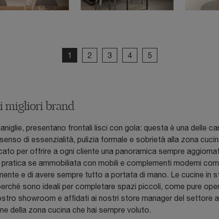
1
2
3
4
5
 migliori brand
glie, presentano frontali lisci con gola: questa è una delle cara
un senso di essenzialità, pulizia formale e sobrietà alla zona cuc
ercato per offrire a ogni cliente una panoramica sempre aggiorna
più pratica se ammobiliata con mobili e complementi moderni compo
mente e di avere sempre tutto a portata di mano. Le cucine in st
 e perché sono ideali per completare spazi piccoli, come pure op
nostro showroom e affidati ai nostri store manager del settore
one della zona cucina che hai sempre voluto.