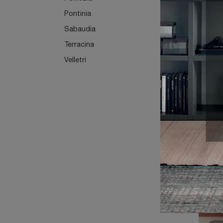
Pontinia
Sabaudia
S
Terracina
T
Velletri
A
0