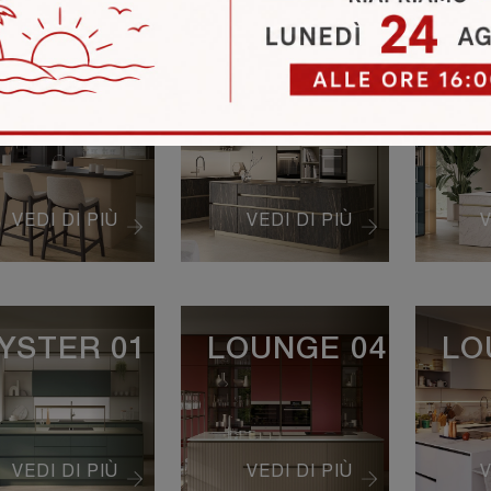
CONICA 03
ICONICA 04
IC
VEDI DI PIÙ
VEDI DI PIÙ
V
YSTER 01
LOUNGE 04
LO
VEDI DI PIÙ
VEDI DI PIÙ
V