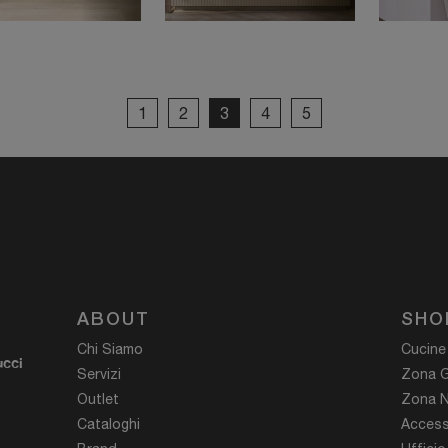
1
2
3
4
5
ABOUT
SHO
Chi Siamo
Cucine
ucci
Servizi
Zona G
Outlet
Zona N
Cataloghi
Access