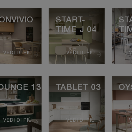
ONVIVIO
START-
ST
TIME J 04
TI
VEDI DI PIÙ
VEDI DI PIÙ
V
OUNGE 13
TABLET 03
OY
VEDI DI PIÙ
VEDI DI PIÙ
V