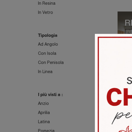
In Resina
In Vetro
R
Tipologia
Ad Angolo
Con Isola
Con Penisola
In Linea
L
I più visti a :
Anzio
Aprilia
Latina
Pomezia