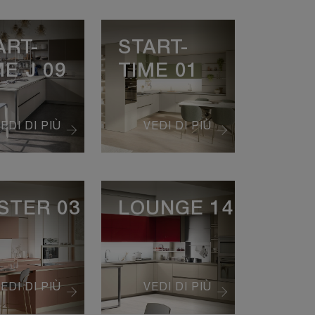
ART-
START-
ME J 09
TIME 01
EDI DI PIÙ
VEDI DI PIÙ
STER 03
LOUNGE 14
EDI DI PIÙ
VEDI DI PIÙ