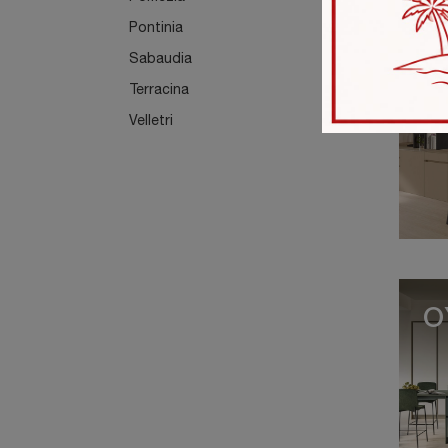
Pontinia
Sabaudia
I
Terracina
Velletri
O