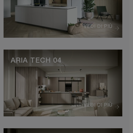
VEDI DI PIÙ
ARIA TECH 04
VEDI DI PIÙ