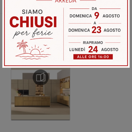
Invia
Sfoglia i cataloghi