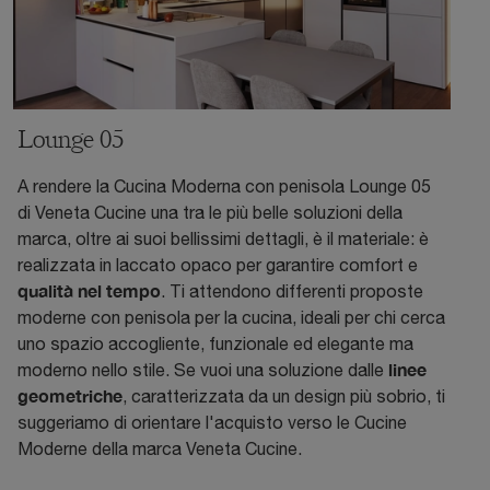
Lounge 05
A rendere la Cucina Moderna con penisola Lounge 05
di Veneta Cucine una tra le più belle soluzioni della
marca, oltre ai suoi bellissimi dettagli, è il materiale: è
realizzata in laccato opaco per garantire comfort e
qualità nel tempo
. Ti attendono differenti proposte
moderne con penisola per la cucina, ideali per chi cerca
uno spazio accogliente, funzionale ed elegante ma
linee
moderno nello stile. Se vuoi una soluzione dalle
geometriche
, caratterizzata da un design più sobrio, ti
suggeriamo di orientare l'acquisto verso le Cucine
Moderne della marca Veneta Cucine.