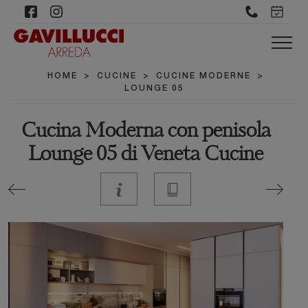
HOME
>
CUCINE
>
CUCINE MODERNE
>
LOUNGE 05
Cucina Moderna con penisola
Lounge 05 di Veneta Cucine