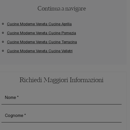
Continua a navigare
Cucine Moderne Veneta Cucine Aprilia
Cucine Moderne Veneta Cucine Pomezia
Cucine Moderne Veneta Cucine Terracina
Cucine Moderne Veneta Cucine Velletri
Richiedi Maggiori Informazioni