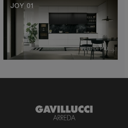
JOY 01
VEDI DI PIÙ