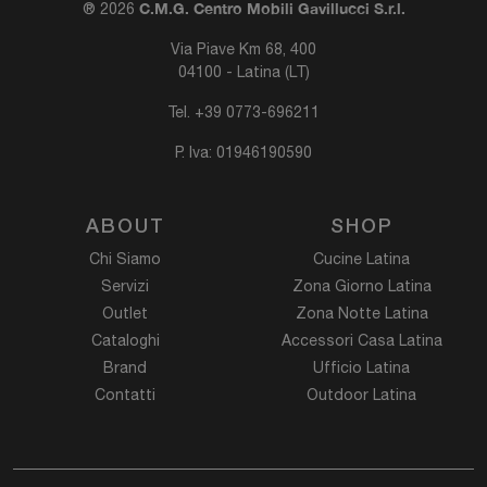
C.M.G. Centro Mobili Gavillucci S.r.l.
® 2026
Via Piave Km 68, 400
04100 - Latina (LT)
Tel.
+39 0773-696211
P. Iva: 01946190590
ABOUT
SHOP
Chi Siamo
Cucine Latina
Servizi
Zona Giorno Latina
Outlet
Zona Notte Latina
Cataloghi
Accessori Casa Latina
Brand
Ufficio Latina
Contatti
Outdoor Latina