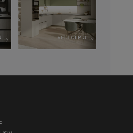
Ù
VEDI DI PIÙ
P
 Latina