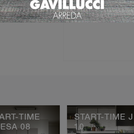
Ho preso visione della
Pri
ART-TIME
START-TIME J
ESA 08
10