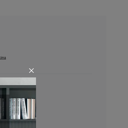
cina
tinia