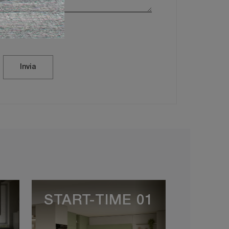
vacy Policy
Invia
START-TIME 01