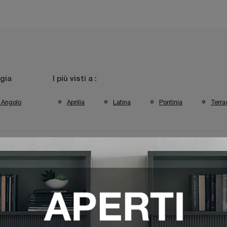
gia
I più visti a :
 Angolo
Aprilia
Latina
Pontinia
Terra
 Moderne Veneta Cucine Latina
Cucine Moderne Veneta Cucine Pon