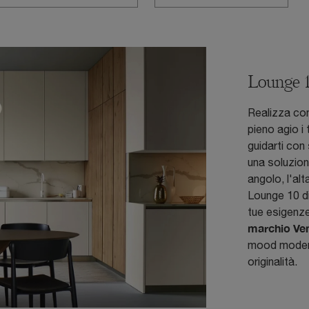
Lounge 
Realizza con
pieno agio i 
guidarti con
una soluzion
angolo, l'al
Lounge 10 di
tue esigenz
marchio Ve
mood modern
originalità.