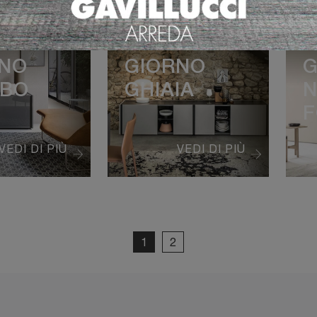
O
DA-DO
D
RNO
GIORNO
G
MBO
GHIAIA
N
F
VEDI DI PIÙ
VEDI DI PIÙ
1
2