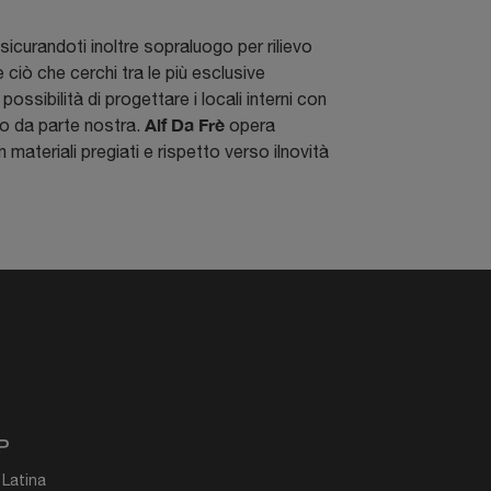
icurandoti inoltre sopraluogo per rilievo
 ciò che cerchi tra le più esclusive
ossibilità di progettare i locali interni con
Alf Da Frè
po da parte nostra.
opera
materiali pregiati e rispetto verso ilnovità
P
 Latina