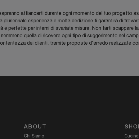
he sapranno affiancarti durante ogni momento del tuo progetto ass
 pluriennale esperienza e molta dedizione ti garantirà di trovare
e perfette per interni di svariate misure. Non farti scappare la p
 nemmeno quella di ricevere ogni tipo di suggerimento nel cam
ntentezza dei clienti, tramite proposte d'arredo realizzate con 
ABOUT
SHO
Chi Siamo
Cucine