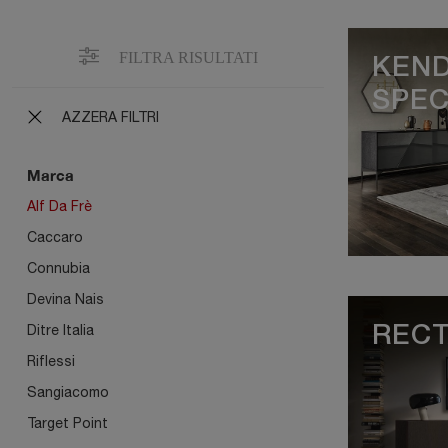
FILTRA RISULTATI
KEN
SPEC
AZZERA FILTRI
Marca
Alf Da Frè
Caccaro
Connubia
Devina Nais
Ditre Italia
RECT
Riflessi
Sangiacomo
Target Point