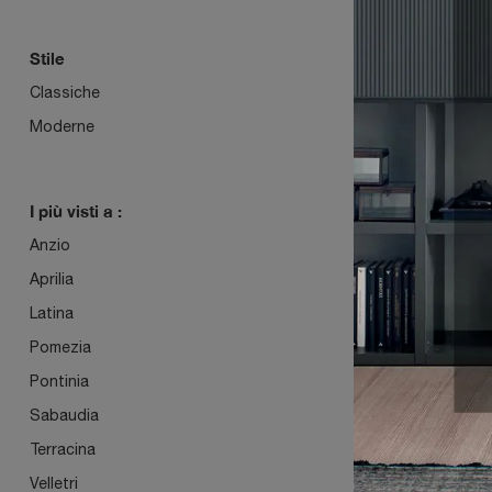
ALTA
Stile
Classiche
Moderne
I più visti a :
Anzio
GIOB
Aprilia
ANF
Latina
Pomezia
Pontinia
Sabaudia
Terracina
Velletri