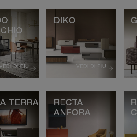
DO
DIKO
G
CHIO
VEDI DI PIÙ
VEDI DI PIÙ
A TERRA
RECTA
R
ANFORA