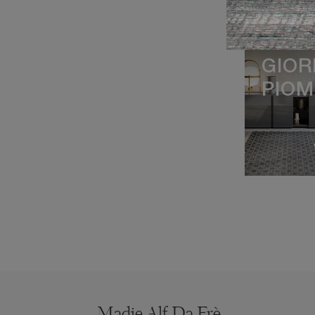
DA-D
GIO
PIO
Madie Alf Da Frè