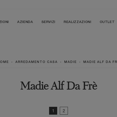
ZIONI
AZIENDA
SERVIZI
REALIZZAZIONI
OUTLET
HOME
-
ARREDAMENTO CASA
-
MADIE
-
MADIE ALF DA F
Madie Alf Da Frè
1
2