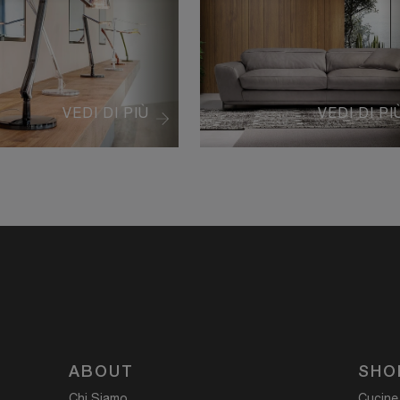
VEDI DI PIÙ
VEDI DI PI
ABOUT
SHO
Chi Siamo
Cucine