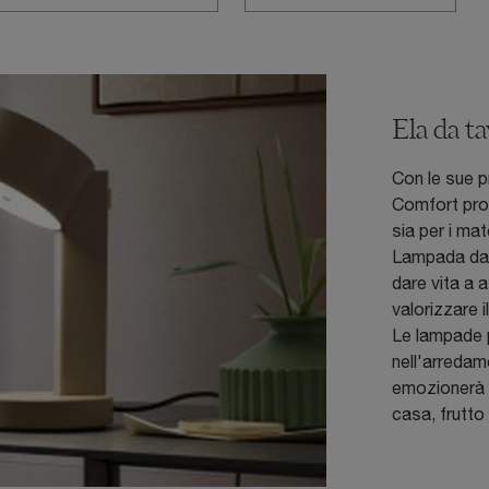
Ela da ta
Con le sue p
Comfort prod
sia per i mat
Lampada da t
dare vita a 
valorizzare 
Le lampade 
nell'arredam
emozionerà c
casa, frutto 