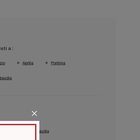
isti a :
zio
Aprilia
Pontinia
baudia
azione Le Comfort Sabaudia