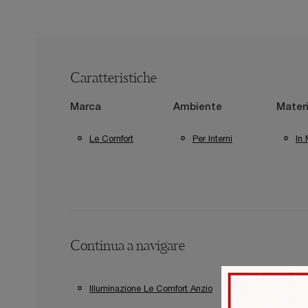
Caratteristiche
Marca
Ambiente
Materi
Le Comfort
Per Interni
In 
Continua a navigare
Illuminazione Le Comfort Anzio
Illuminazione 