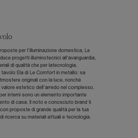
volo
roposte per l'illuminazione domestica, Le
uce progetti illuminotecnici all’avanguardia,
eriali di qualità che per latecnologia.
avolo Ela di Le Comfort in metallo: sa
atmosfere originali con la luce, nonché
il valore estetico dell'arredo nel complesso.
per interni sono un elemento importante
ento di casa. Il noto e conosciuto brand ti
on proposte di grande qualità per la tua
di ricerca su materiali attuali e tecnologia.