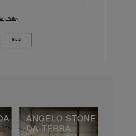
vacy Policy
Invia
DA
ANGELO STONE
DA TERRA