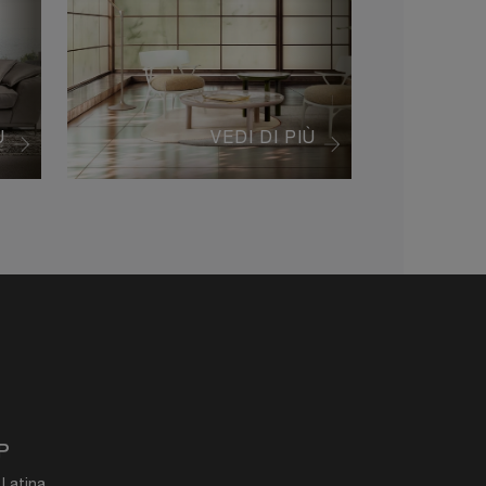
Ù
VEDI DI PIÙ
P
 Latina