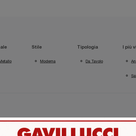
ale
Stile
Tipologia
I più v
Metallo
Moderna
Da Tavolo
An
Sa
Le Comfort Aprilia
Illuminazione Le Comfort Pontinia
Illumin