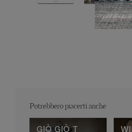
Potrebbero piacerti anche
GIÒ GIÒ T
WI