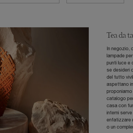
Tea da t
In negozio, c
lampade per 
punti luce e
se desideri 
del tutto vivi
aspettano i
proponiamo le
catalogo per
casa con fun
interni serve
enfatizzare 
o un comple