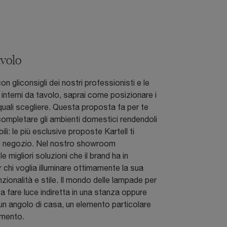
avolo
on gliconsigli dei nostri professionisti e le
interni da tavolo, saprai come posizionare i
 quali scegliere. Questa proposta fa per te
completare gli ambienti domestici rendendoli
bili: le più esclusive proposte Kartell ti
n negozio. Nel nostro showroom
 migliori soluzioni che il brand ha in
 chi voglia illuminare ottimamente la sua
zionalità e stile. Il mondo delle lampade per
 a fare luce indiretta in una stanza oppure
un angolo di casa, un elemento particolare
mento.