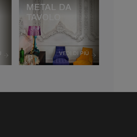
METAL DA
TAVOLO
Ù
VEDI DI PIÙ