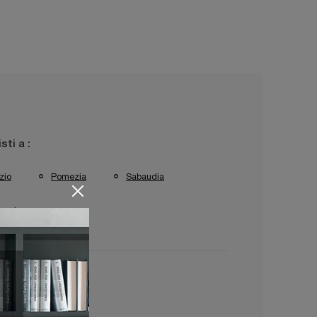
isti a :
zio
Pomezia
Sabaudia
rracina