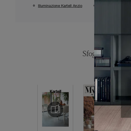
Illuminazione Kartell Anzio
Illuminazione Karte
Sfoglia i catalogh