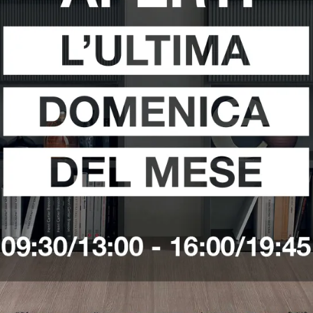
ll Pomezia
Illuminazione Kartell Sabaudia
Illuminazione Kart
i
Richiedi 