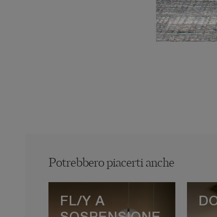
Potrebbero piacerti anche
FL/Y A
DO