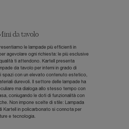
ini da tavolo
resentiamo le lampade più efficienti in
r agevolare ogni richiesta: le più esclusive
qualità ti attendono. Kartell presenta
ampade da tavolo per interni in grado di
i spazi con un elevato contenuto estetico,
eriali durevoli. Il settore delle lampade ha
eculiare ma dialoga allo stesso tempo con
casa, coniugando le doti di funzionalità con
iche. Non impone scelte di stile: Lampada
di Kartell in policarbonato si connota per
niture e tecnologia.