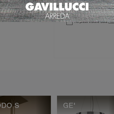
Ho preso visione della
Pri
DO S
GE'