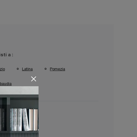
isti a :
zio
Latina
Pomezia
baudia
 Sabaudia