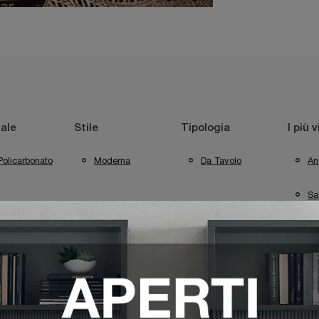
ale
Stile
Tipologia
I più v
Policarbonato
Moderna
Da Tavolo
An
Sa
l Latina
Illuminazione Kartell Pomezia
Illuminazione Kartell