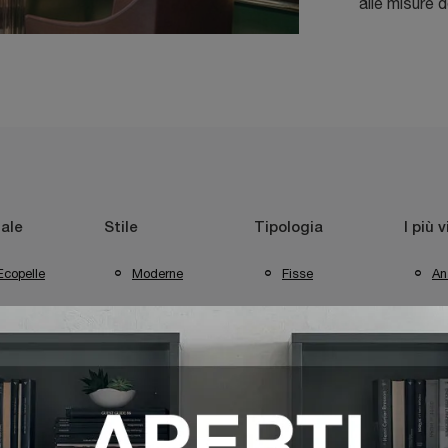
alle misure d
ale
Stile
Tipologia
I più v
Ecopelle
Moderne
Fisse
An
Te