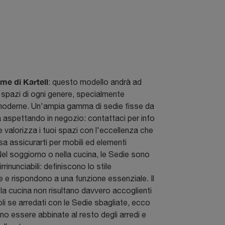
e
e di Kartell
: questo modello andrà ad
 spazi di ogni genere, specialmente
oderne. Un'ampia gamma di sedie fisse da
a aspettando in negozio: contattaci per info
e valorizza i tuoi spazi con l'eccellenza che
sa assicurarti per mobili ed elementi
el soggiorno o nella cucina, le Sedie sono
rrinunciabili: definiscono lo stile
e e rispondono a una funzione essenziale. Il
la cucina non risultano davvero accoglienti
li se arredati con le Sedie sbagliate, ecco
o essere abbinate al resto degli arredi e