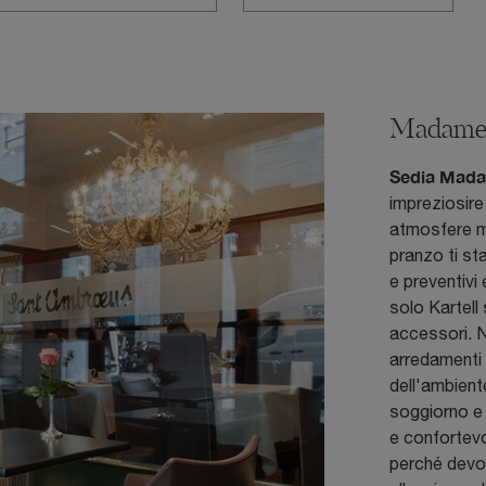
Madam
Sedia Madam
impreziosire
atmosfere m
pranzo ti st
e preventivi 
solo Kartell 
accessori. N
arredamenti i
dell'ambient
soggiorno e 
e confortevo
perché devon