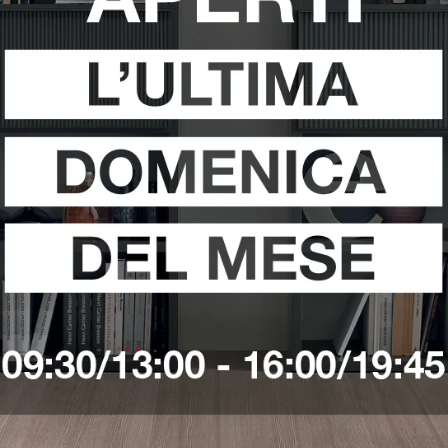
Sedie Kartell Sabaudia
Sedie Kartell Terracina
i
Richiedi 