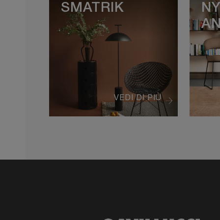
SMATRIK
N
AN
VEDI DI PIÙ