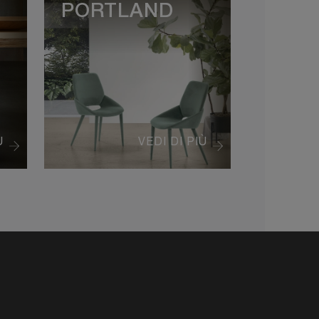
PORTLAND
Ù
VEDI DI PIÙ