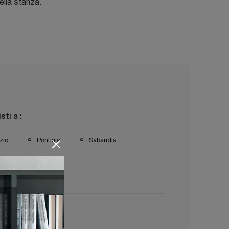
ella stanza.
isti a :
zio
Pontinia
Sabaudia
rracina