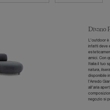
Divano P
L'outdoor è 
infatti deve
esteticament
amici. Con q
Italia il tuo
natura, ilser
disponibile 
l’Arredo Gia
all'aria aper
composizioni
negozio si 