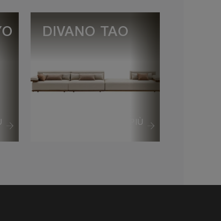
YO
DIVANO TAO
Ù
VEDI DI PIÙ