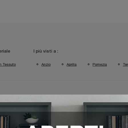
riale
I più visti a :
In Tessuto
Anzio
Aprilia
Pomezia
Ter
no Ditre Italia Aprilia
Arredo Giardino Ditre Italia Pomezia
Ar
o Di Divani Da Giardino A Aprilia
Negozio Di Divani Da Giardino A P