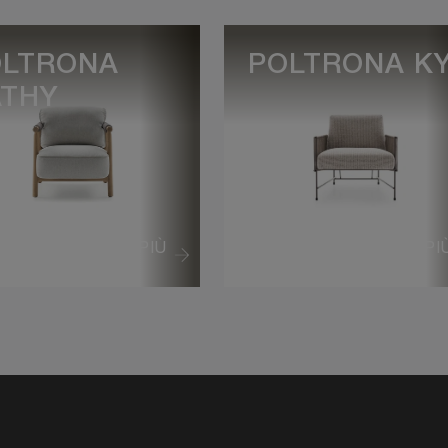
OLTRONA
POLTRONA K
ATHY
VEDI DI PIÙ
VEDI DI PI