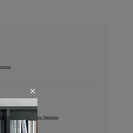
racina
redo Giardino Ditre Italia Terracina
omezia