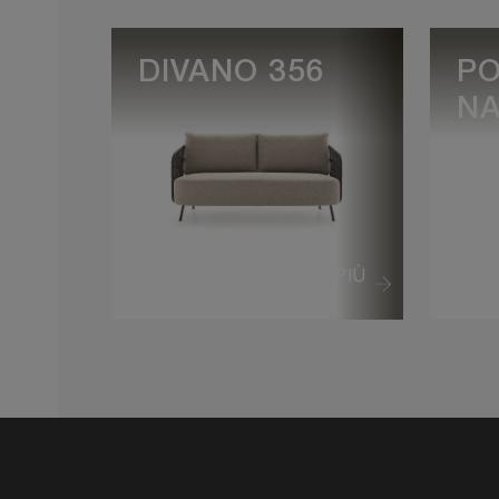
DIVANO 356
P
N
VEDI DI PIÙ