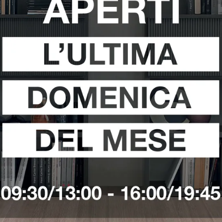
ozio Di Divani Da Giardino Ditre Italia A Anzio
Negozio Di Divani Da Gi
Negozio Di Divani Da Giardino Ditre Italia A Terracina
i
Richiedi 