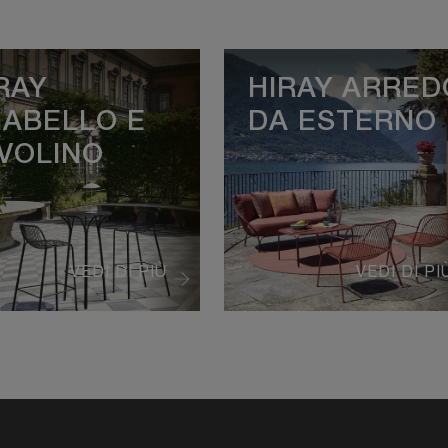
RAY
HIRAY ARRED
ABELLO E
DA ESTERNO
VOLINO
VEDI DI PIÙ
VEDI DI PI