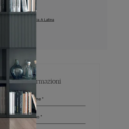
o A Sabaudia
 Da Giardino Ditre Italia A Latina
Maggiori Informazioni