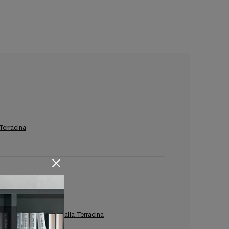
Terracina
rredo Giardino Ditre Italia Terracina