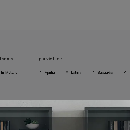
eriale
I più visti a :
In Metallo
Aprilia
Latina
Sabaudia
no Ditre Italia Latina
Arredo Giardino Ditre Italia Sabaudia
A