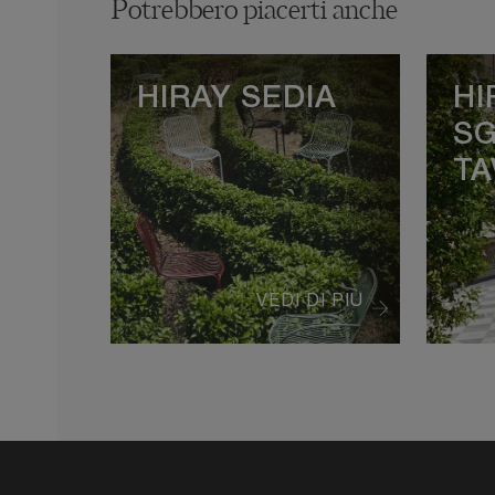
Potrebbero piacerti anche
HIRAY SEDIA
HI
SG
TA
VEDI DI PIÙ