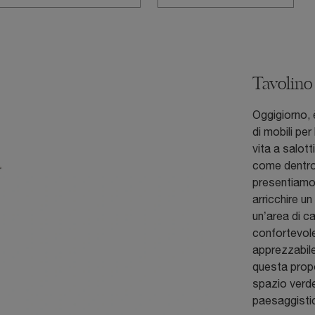
Tavolin
Oggigiorno, 
di mobili pe
vita a salott
come dentro 
presentiamo 
arricchire u
un’area di c
confortevole
apprezzabile
questa propo
spazio verde
paesaggistica