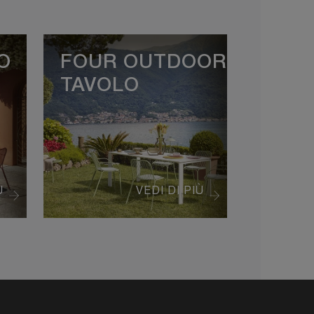
O
FOUR OUTDOOR
TAVOLO
Ù
VEDI DI PIÙ