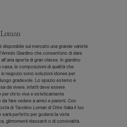
o Loman
è disponibile sul mercato una grande varietà
r l’Arredo Giardino che consentono di dare
i all'aria aperta di gran classe. In giardino
casa, le composizioni di qualità che
in negozio sono soluzioni idonee per
n luogo gradevole. Lo spazio esterno è
asa da vivere, infatti deve essere
 per chi lo vive e esteticamente
 da fare vedere a amici e parenti. Con
sta di Tavolino Loman di Ditre Italia il tuo
 sarà perfetto per godersi la vista
, glimomenti rilassanti o di convivialità.