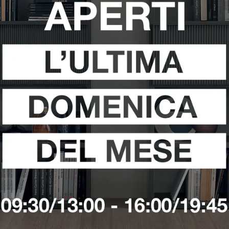
zio Di Tavolini Da Giardino A Latina
Negozio Di Tavolini Da Giardin
egozio Di Tavolini Da Giardino Ditre Italia A Aprilia
Negozio Di Tavolini
Negozio Di Tavolini Da Giardino Ditre Italia A Terracina
i
Richiedi 