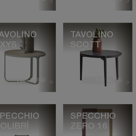
AVOLINO
TAVOLINO
XYS
SCOTT
VEDI DI PIÙ
VEDI DI PIÙ
PECCHIO
SPECCHIO
OLIBRÌ
ZERO 16