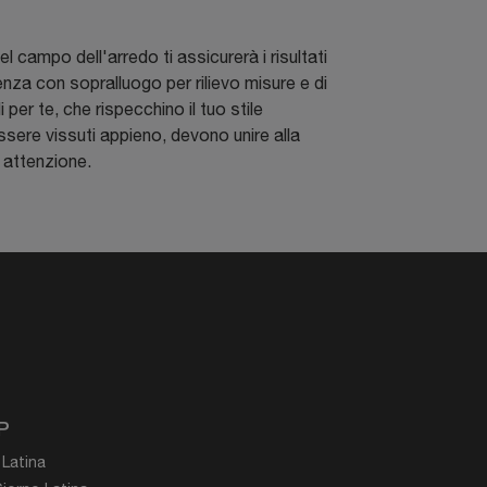
 campo dell'arredo ti assicurerà i risultati
enza con sopralluogo per rilievo misure e di
 per te, che rispecchino il tuo stile
 essere vissuti appieno, devono unire alla
 attenzione.
P
 Latina