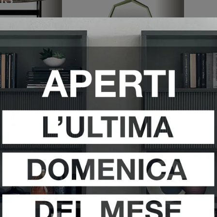
IS
VEDI DI PIÙ
VEDI DI PIÙ
CHIO
SPECCHIERA
S
ONDO
KEYSTONE
T
 16
VEDI DI PIÙ
VEDI DI PIÙ