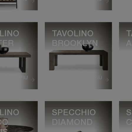
LINO
TAVOLINO
T
TER
BROOKLYN
A
VEDI DI PIÙ
VEDI DI PIÙ
LINO
SPECCHIO
S
DO
DIAMOND
C