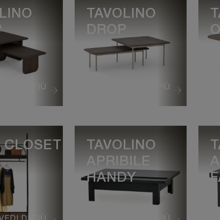
LINO
TAVOLINO
T
P
DROP
O
VEDI DI PIÙ
VEDI DI PIÙ
 CLOSET
TAVOLINO
T
APRIBILE
A
HANDY
F
VEDI DI PIÙ
VEDI DI PIÙ