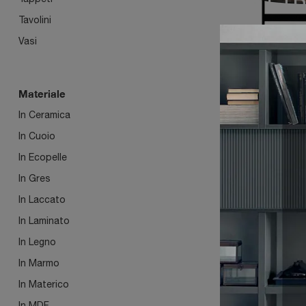
TETR
Tavolini
Vasi
Materiale
In Ceramica
SPEC
In Cuoio
In Ecopelle
ROT
In Gres
ZERO
In Laccato
In Laminato
In Legno
In Marmo
In Materico
In MDF