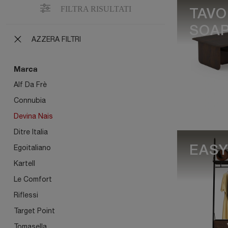
FILTRA RISULTATI
TAVO
SOA
AZZERA FILTRI
Marca
Alf Da Frè
Connubia
Devina Nais
Ditre Italia
Egoitaliano
EASY
Kartell
Le Comfort
Riflessi
Target Point
Tomasella