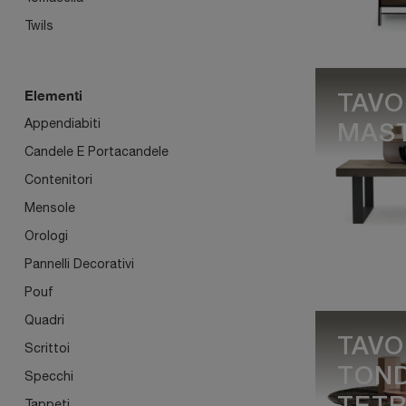
Twils
Elementi
TAVO
Appendiabiti
MAS
Candele E Portacandele
Contenitori
Mensole
Orologi
Pannelli Decorativi
Pouf
Quadri
TAVO
Scrittoi
TON
Specchi
Tappeti