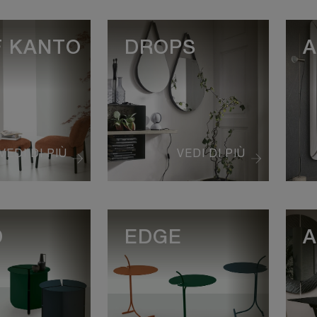
F KANTO
DROPS
A
VEDI DI PIÙ
VEDI DI PIÙ
D
EDGE
A