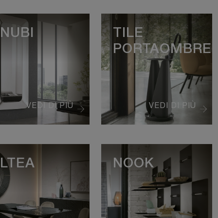
NUBI
TILE
PORTAOMBREL
VEDI DI PIÙ
VEDI DI PIÙ
LTEA
NOOK