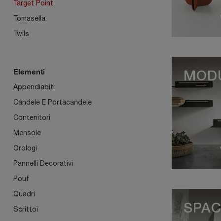
Target Point
Tomasella
Twils
Elementi
MOD
Appendiabiti
Candele E Portacandele
Contenitori
Mensole
Orologi
Pannelli Decorativi
Pouf
Quadri
SPA
Scrittoi