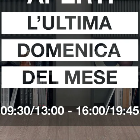
ini A Pomezia
Negozio Di Tavolini A Pontinia
Negozio Di Tavo
i
Richiedi 