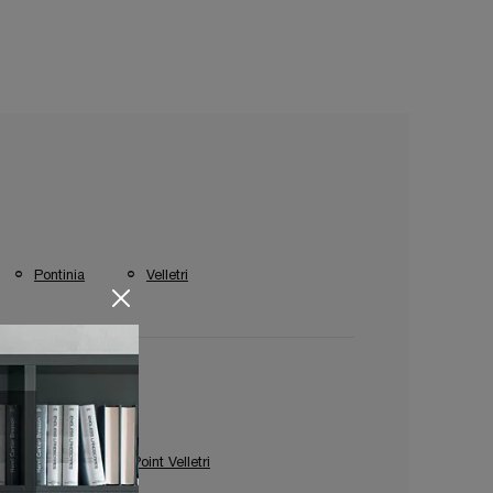
Pontinia
Velletri
Complementi Target Point Velletri