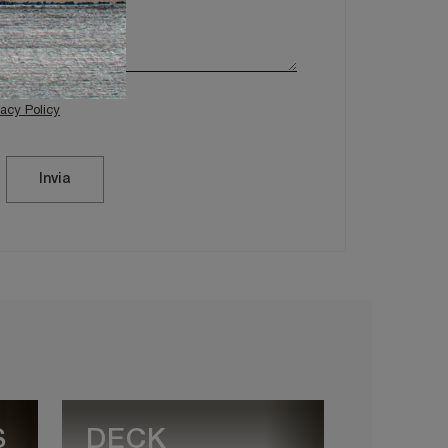
vacy Policy
Invia
S
DECK