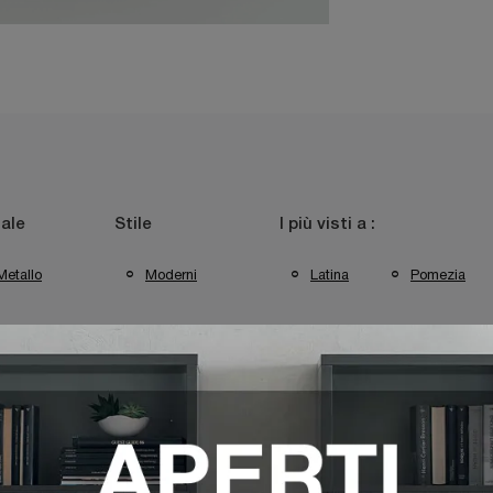
ale
Stile
I più visti a :
Metallo
Moderni
Latina
Pomezia
 Target Point Pomezia
Complementi Target Point Pontinia