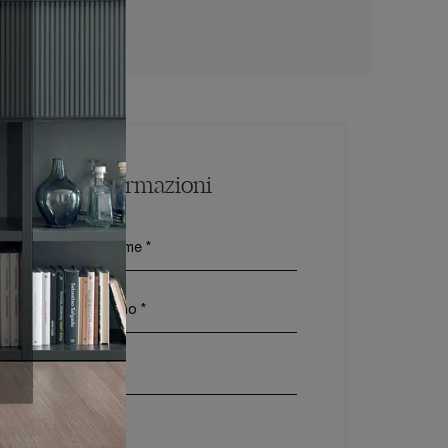
lini A Velletri
Maggiori Informazioni