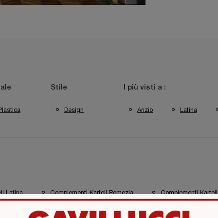
ale
Stile
I più visti a :
Plastica
Design
Anzio
Latina
l Latina
Complementi Kartell Pomezia
Complementi Kartell
sole A Pomezia
Negozio Di Mensole A Pontinia