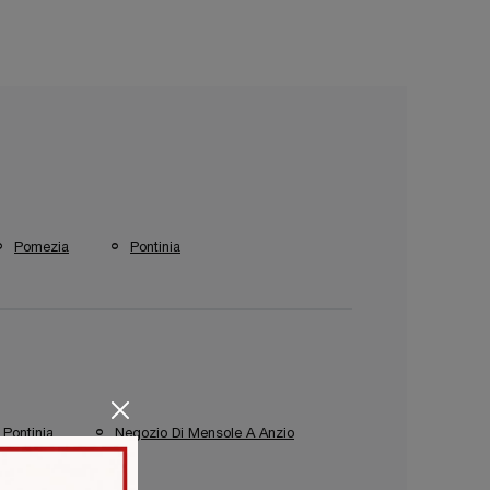
Pomezia
Pontinia
 Pontinia
Negozio Di Mensole A Anzio