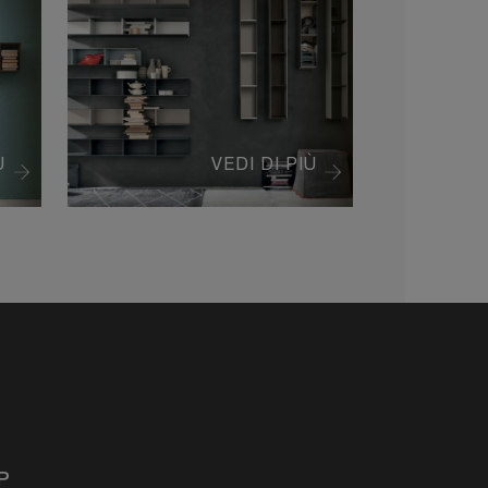
Ù
VEDI DI PIÙ
P