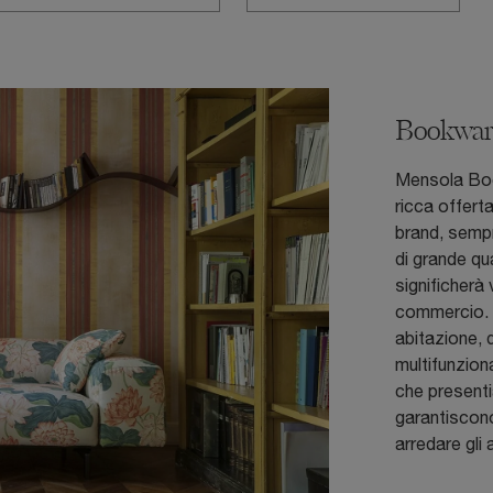
Bookwa
Mensola Book
ricca offert
brand, sempr
di grande qua
significherà 
commercio. D
abitazione, d
multifunzion
che presenti
garantiscono
arredare gli