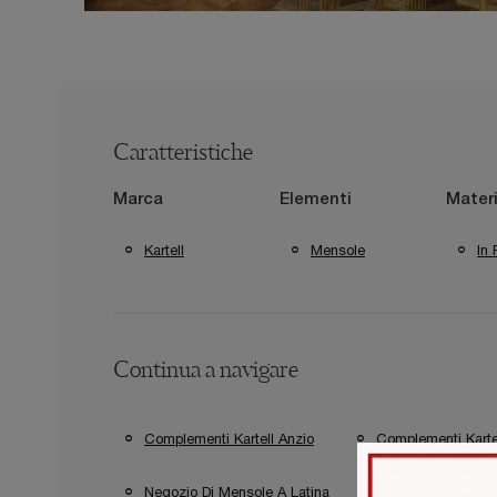
Caratteristiche
Marca
Elementi
Materi
Kartell
Mensole
In 
Continua a navigare
Complementi Kartell Anzio
Complementi Kartel
Negozio Di Mensole A Latina
Negozio Di Men