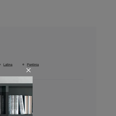
Latina
Pontinia
i Tomasella Pontinia