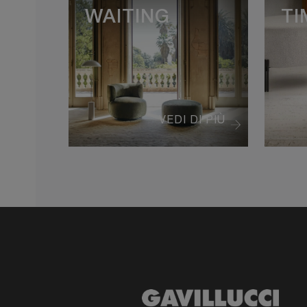
WAITING
TI
VEDI DI PIÙ