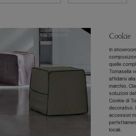
Cookie
In showroom 
composizioni
quelle compl
Tomasella vuo
affidarsi al
marchio. Cla
soluzioni de
Cookie di To
decorativo. 
accessori ri
perfettamente
locali.