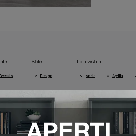
ale
Stile
I più visti a :
Tessuto
Design
Anzio
Aprilia
omasella Aprilia
Complementi Tomasella Latina
Complement