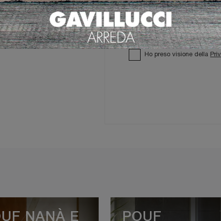
Ho preso visione della
Pri
UF NANÀ E
POUF