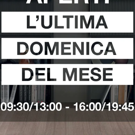
ilia
Negozio Di Pouf A Latina
Negozio Di Pouf A Pontinia
i
Richiedi 