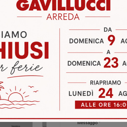
le A Aprilia
Negozio Di Mensole A Latina
Negozio Di Mensol
i
Richiedi 