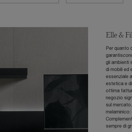
Elle & Fi
Per quanto c
garantiscono
gli ambienti
di mobili ed 
essenziale a
estetica e d
ottima fattur
negozio sign
sul mercato.
melaminico: 
Complementi
sempre di gr