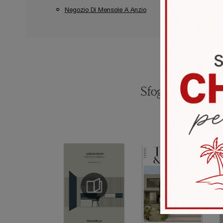
Negozio Di Mensole A Anzio
Negozio Di Menso
Sfoglia i catalogh