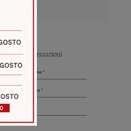
e A Velletri
Maggiori Informazioni