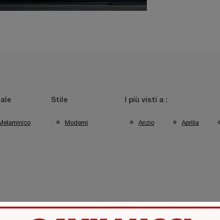
ale
Stile
I più visti a :
 Melaminico
Moderni
Anzio
Aprilia
omasella Aprilia
Complementi Tomasella Latina
Complement