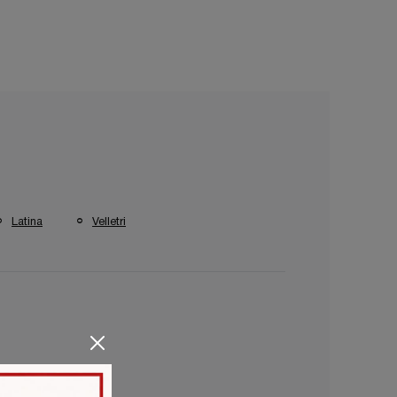
Latina
Velletri
i Tomasella Velletri